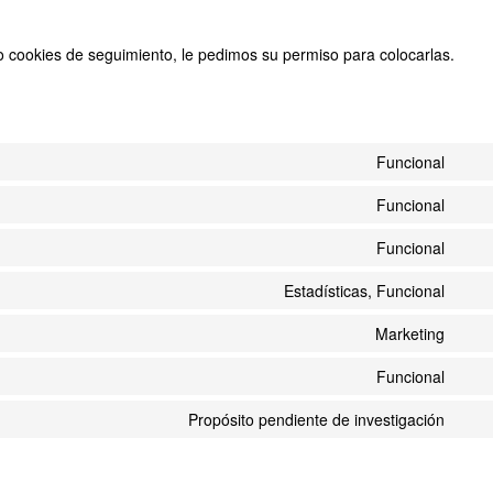
cookies de seguimiento, le pedimos su permiso para colocarlas.
Funcional
Con
to
Funcional
Con
serv
to
word
Funcional
Con
serv
to
comp
Estadísticas, Funcional
Con
serv
to
lite
Marketing
Con
serv
to
goog
Funcional
Con
serv
anal
to
goog
Propósito pendiente de investigación
Con
serv
vari
to
word
serv
serv