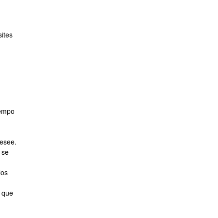
sites
iempo
desee.
 se
los
 que