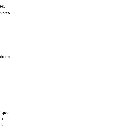
eláneas
es.
ookies
nto en
r que
un
 la