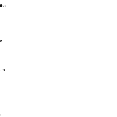
disco
de
ara
n