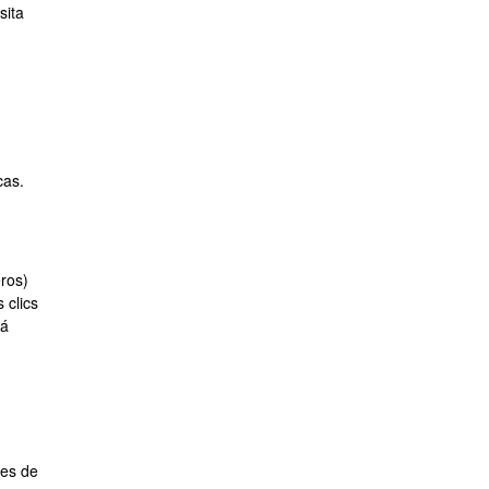
sita
cas.
eros)
 clics
tá
nes de