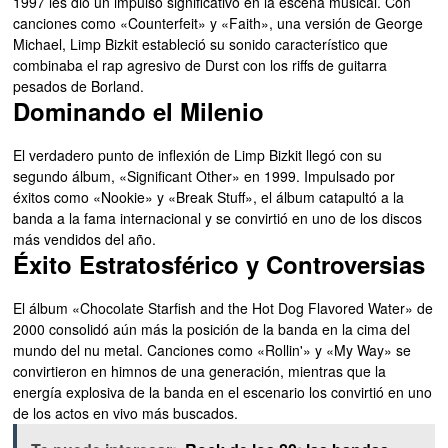
1997 les dio un impulso significativo en la escena musical. Con
canciones como «Counterfeit» y «Faith», una versión de George
Michael, Limp Bizkit estableció su sonido característico que
combinaba el rap agresivo de Durst con los riffs de guitarra
pesados ​​de Borland.
Dominando el Milenio
El verdadero punto de inflexión de Limp Bizkit llegó con su
segundo álbum, «Significant Other» en 1999. Impulsado por
éxitos como «Nookie» y «Break Stuff», el álbum catapultó a la
banda a la fama internacional y se convirtió en uno de los discos
más vendidos del año.
Éxito Estratosférico y Controversias
El álbum «Chocolate Starfish and the Hot Dog Flavored Water» de
2000 consolidó aún más la posición de la banda en la cima del
mundo del nu metal. Canciones como «Rollin'» y «My Way» se
convirtieron en himnos de una generación, mientras que la
energía explosiva de la banda en el escenario los convirtió en uno
de los actos en vivo más buscados.