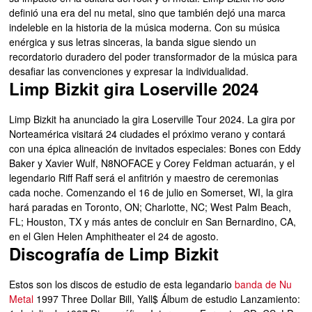
definió una era del nu metal, sino que también dejó una marca
indeleble en la historia de la música moderna. Con su música
enérgica y sus letras sinceras, la banda sigue siendo un
recordatorio duradero del poder transformador de la música para
desafiar las convenciones y expresar la individualidad.
Limp Bizkit gira Loserville 2024
Limp Bizkit ha anunciado la gira Loserville Tour 2024. La gira por
Norteamérica visitará 24 ciudades el próximo verano y contará
con una épica alineación de invitados especiales: Bones con Eddy
Baker y Xavier Wulf, N8NOFACE y Corey Feldman actuarán, y el
legendario Riff Raff será el anfitrión y maestro de ceremonias
cada noche. Comenzando el 16 de julio en Somerset, WI, la gira
hará paradas en Toronto, ON; Charlotte, NC; West Palm Beach,
FL; Houston, TX y más antes de concluir en San Bernardino, CA,
en el Glen Helen Amphitheater el 24 de agosto.
Discografía de Limp Bizkit
Estos son los discos de estudio de esta legandario
banda de Nu
Metal
1997 Three Dollar Bill, Yall$ Álbum de estudio Lanzamiento: